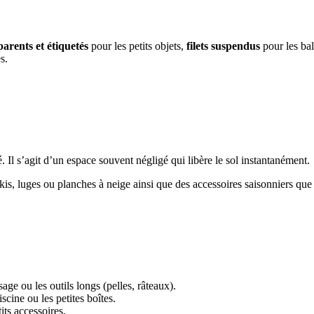
parents et étiquetés
pour les petits objets,
filets suspendus
pour les bal
s.
 Il s’agit d’un espace souvent négligé qui libère le sol instantanément.
kis, luges ou planches à neige ainsi que des accessoires saisonniers que 
ge ou les outils longs (pelles, râteaux).
scine ou les petites boîtes.
its accessoires.